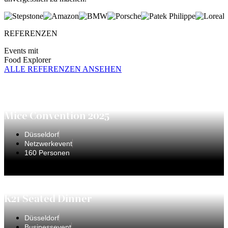
REFERENZEN
Events mit
Food Explorer
ALLE REFERENZEN ANSEHEN
Mice Convention 2025
Düsseldorf
Netzwerkevent
160 Personen
K21 Seated Dinner
Düsseldorf
Businessevent