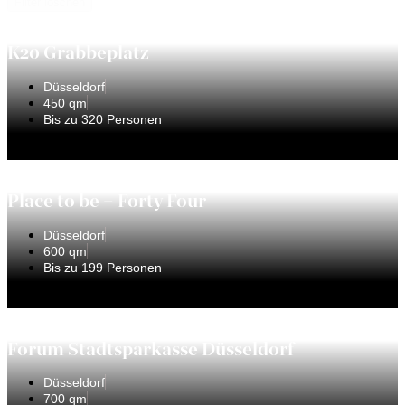
Filter löschen
K20 Grabbeplatz
Düsseldorf
450 qm
Bis zu 320 Personen
Place to be – Forty Four
Düsseldorf
600 qm
Bis zu 199 Personen
Forum Stadtsparkasse Düsseldorf
Düsseldorf
700 qm