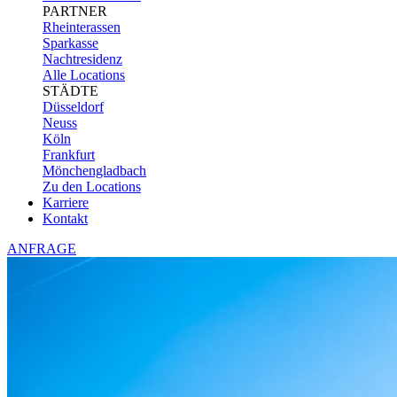
PARTNER
Rheinterassen
Sparkasse
Nachtresidenz
Alle Locations
STÄDTE
Düsseldorf
Neuss
Köln
Frankfurt
Mönchengladbach
Zu den Locations
Karriere
Kontakt
ANFRAGE