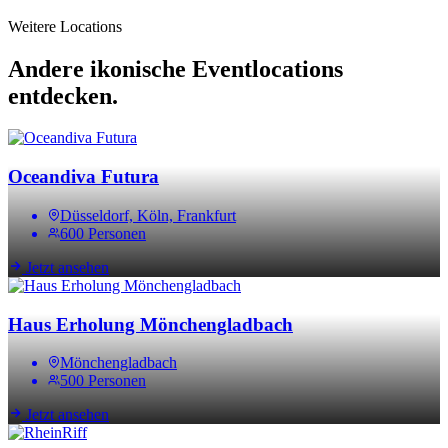
Weitere Locations
Andere ikonische Eventlocations
entdecken.
Oceandiva Futura
Düsseldorf, Köln, Frankfurt
600 Personen
Jetzt ansehen
Haus Erholung Mönchengladbach
Mönchengladbach
500 Personen
Jetzt ansehen