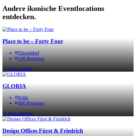
Andere ikonische Eventlocations
entdecken.
Place to be – Forty Four
Düsseldorf
199 Personen
Jetzt ansehen
GLORIA
Köln
800 Personen
Jetzt ansehen
Design Offices Fürst & Friedrich