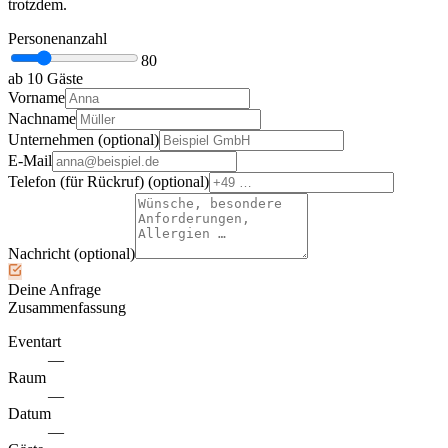
trotzdem.
Personenanzahl
80
ab 10 Gäste
Vorname
Nachname
Unternehmen
(optional)
E-Mail
Telefon (für Rückruf)
(optional)
Nachricht
(optional)
Deine Anfrage
Zusammenfassung
Eventart
—
Raum
—
Datum
—