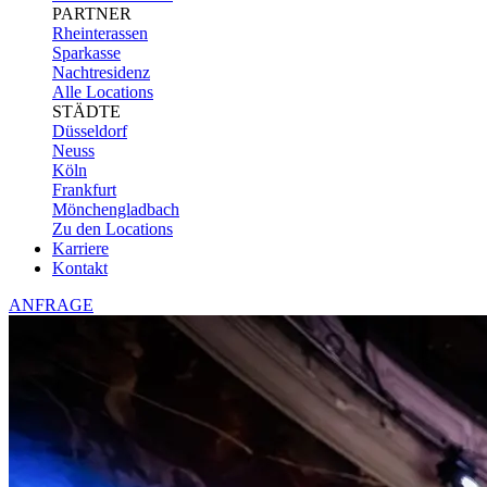
PARTNER
Rheinterassen
Sparkasse
Nachtresidenz
Alle Locations
STÄDTE
Düsseldorf
Neuss
Köln
Frankfurt
Mönchengladbach
Zu den Locations
Karriere
Kontakt
ANFRAGE