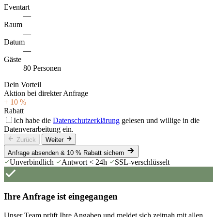
Eventart
—
Raum
—
Datum
—
Gäste
80 Personen
Dein Vorteil
Aktion bei direkter Anfrage
+ 10 %
Rabatt
Ich habe die
Datenschutzerklärung
gelesen und willige in die
Datenverarbeitung ein.
Zurück
Weiter
Anfrage absenden & 10 % Rabatt sichern
Unverbindlich
Antwort < 24h
SSL-verschlüsselt
Ihre Anfrage ist eingegangen
Unser Team prüft Ihre Angaben und meldet sich zeitnah mit allen